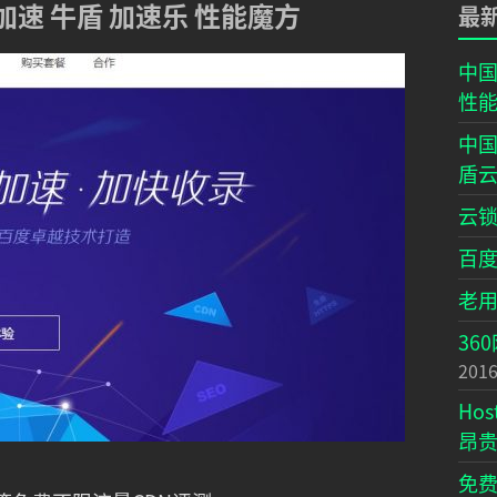
加速 牛盾 加速乐 性能魔方
最
中国
性
中国
盾
云锁
百
老
36
2016
Ho
昂
免费