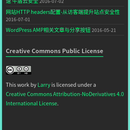
速 牛盾云安全
2016-07-02
网站HTTP headers配置-从访客端提升站点安全性
2016-07-01
WordPress AMP相关文章与分享按钮
2016-05-21
Creative Commons Public License
This work by
Larry
is licensed under a
Creative Commons Attribution-NoDerivatives 4.0
International License
.