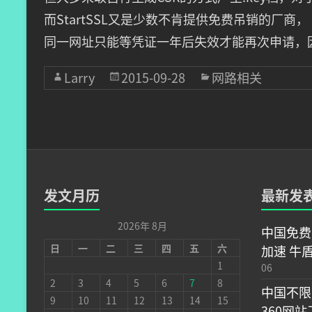
而StartSSL又是少数不肯提供免费吊销的厂商，
同一网址只能等凭证一年后失效才能再次申请，
Larry
2015-09-28
网路相关
发文月历
最新发
2026年 8月
中国免费
日
一
二
三
四
五
六
加速 牛
1
06
2
3
4
5
6
7
8
中国不限
9
10
11
12
13
14
15
360网