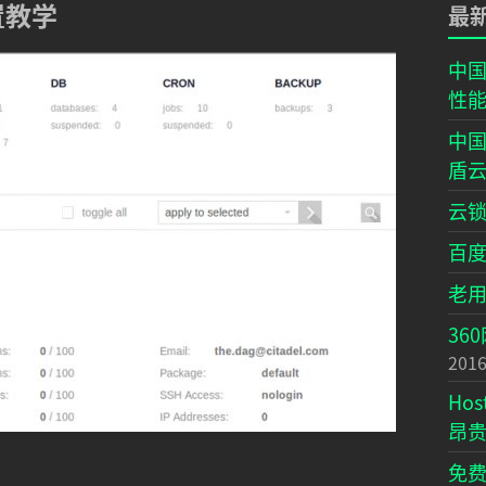
置教学
最
中国
性
中国
盾
云锁
百
老
36
2016
Ho
昂
免费