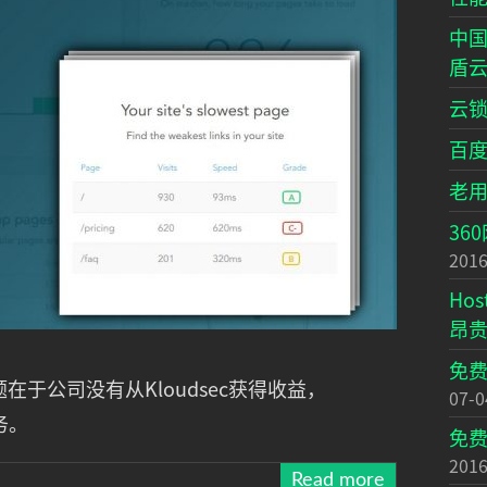
中国
盾
云锁
百
老
36
2016
Ho
昂
免费
题在于公司没有从Kloudsec获得收益，
07-0
务。
免费
2016
Read more